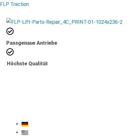
Zum
FLP Traction
Inhalt
springen
Passgenaue Antriebe
Höchste Qualität
+49 711 21959764